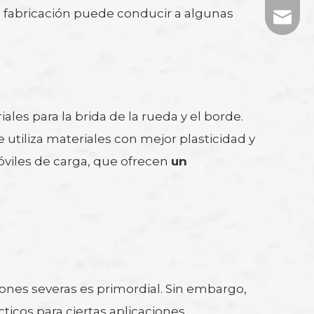
e fabricación puede conducir a algunas
tj-mark
es para la brida de la rueda y el borde.
 utiliza materiales con mejor plasticidad y
óviles de carga, que ofrecen
un
ones severas es primordial. Sin embargo,
cos para ciertas aplicaciones.