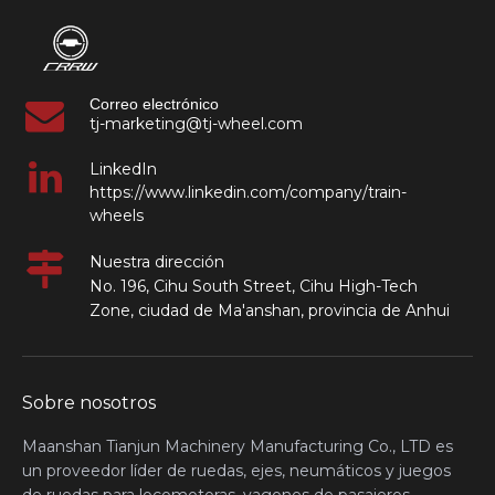
Correo electrónico
tj-marketing@tj-wheel.com
LinkedIn
https://www.linkedin.com/company/train-
wheels
Nuestra dirección
No. 196, Cihu South Street, Cihu High-Tech
Zone, ciudad de Ma'anshan, provincia de Anhui
Sobre nosotros
Maanshan Tianjun Machinery Manufacturing Co., LTD es
un proveedor líder de ruedas, ejes, neumáticos y juegos
de ruedas para locomotoras, vagones de pasajeros,