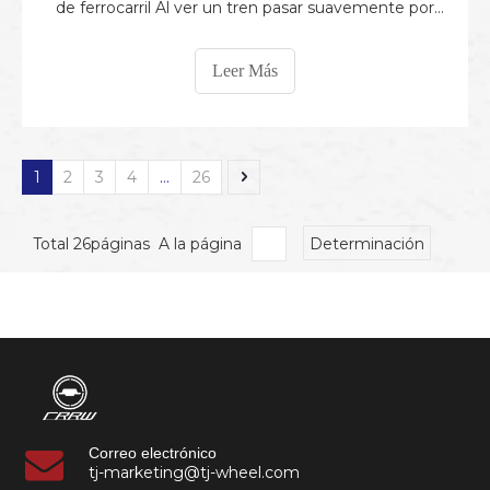
de ferrocarril Al ver un tren pasar suavemente por
una curva a alta velocidad, muchas personas se
preguntan: ¿cómo puede girar un tren sin volante?
Leer Más
En realidad, los trenes dependen del diseño especial
de las bandas de rodadura de las ruedas de ferrocarril
y del
1
2
3
4
...
26
Total 26páginas A la página
Determinación
Correo electrónico
tj-marketing@tj-wheel.com