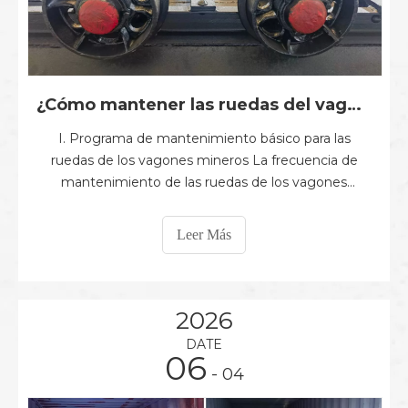
¿Cómo mantener las ruedas del vagón minero? Guía completa de cronograma de mantenimiento, problemas comunes y consejos de durabilidad
I. Programa de mantenimiento básico para las
ruedas de los vagones mineros La frecuencia de
mantenimiento de las ruedas de los vagones
mineros debe determinarse con base en la
intensidad operativa real: · Condiciones normales de
Leer Más
operación: Limpie el lodo y la arena cada dos
semanas; Realizar una inspección exhaustiva de
rodamientos y desgaste una vez al mes. · Pesado
2026
DATE
06
- 04