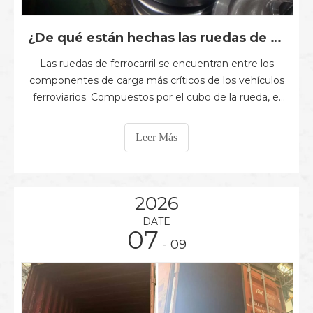
¿De qué están hechas las ruedas de ferrocarril? Materiales, propiedades y fabricación
Las ruedas de ferrocarril se encuentran entre los
componentes de carga más críticos de los vehículos
ferroviarios. Compuestos por el cubo de la rueda, el
alma de la rueda, la llanta, la brida y la banda de
rodadura, deben soportar cargas pesadas por eje,
Leer Más
impactos repetidos y contacto continuo entre la
rueda y el riel durante toda su vida útil. Por lo tanto,
los materiales, s
2026
DATE
07
- 09