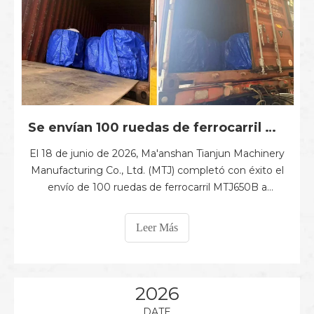
Se envían 100 ruedas de ferrocarril MTJ650B a Dinamarca
El 18 de junio de 2026, Ma'anshan Tianjun Machinery
Manufacturing Co., Ltd. (MTJ) completó con éxito el
envío de 100 ruedas de ferrocarril MTJ650B a
Dinamarca. La rueda de ferrocarril MTJ650B está
diseñada para un rendimiento confiable en
Leer Más
aplicaciones de tránsito ferroviario, presentando una
excelente resistencia al desgaste y alta capacidad de
carga.
2026
DATE