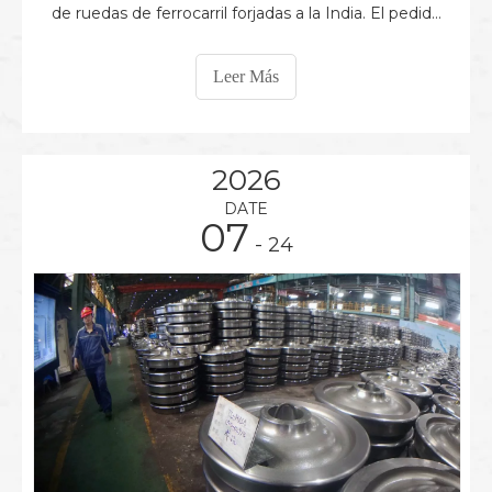
de ruedas de ferrocarril forjadas a la India. El pedido
incluía 20 ruedas WID1092C-1, 40 ruedas
WID1092D-1 y 26 ruedas WID1092E, con un total de
Leer Más
86 ruedas de ferrocarril, lo que proporciona
soluciones de ruedas confiables para
2026
DATE
07
- 24