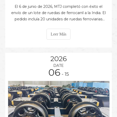
El 6 de junio de 2026, MTJ completó con éxito el
envío de un lote de ruedas de ferrocarril a la India. El
pedido incluía 20 unidades de ruedas ferroviarias
WID1092C-1, 40 unidades de ruedas ferroviarias
WID1092D-1 y 26 unidades de ruedas ferroviarias
Leer Más
WID1092E, por un total de 86 ruedas. Como
importante mercado extranjero para equipos
ferroviarios
2026
DATE
06
- 15