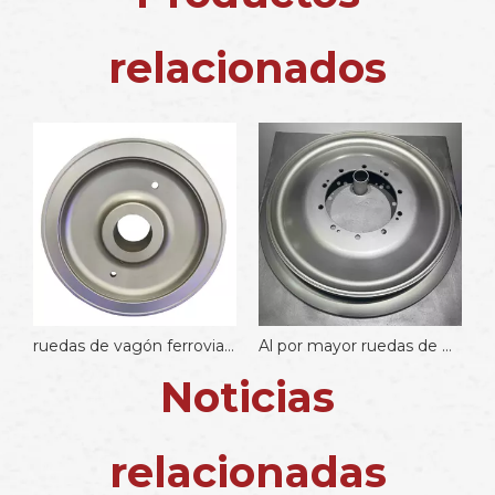
relacionados
as de vagón ferroviario de 850 mm
ruedas de vagón ferroviario de 850 mm
Al por mayor ruedas de metro
Noticias
relacionadas