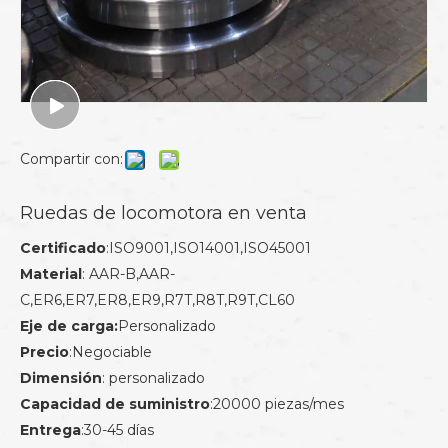
Compartir con:
Ruedas de locomotora en venta
Certificado
:ISO9001,ISO14001,ISO45001
Material
: AAR-B,AAR-
C,ER6,ER7,ER8,ER9,R7T,R8T,R9T,CL60
Eje de carga:
Personalizado
Precio
:Negociable
Dimensión
: personalizado
Capacidad de suministro
:20000 piezas/mes
Entrega
:30-45 días