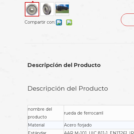
Compartir con:
Descripción del Producto
Descripción del Producto
nombre del
rueda de ferrocarril
producto
Material
Acero forjado
Estándar
AAR M-101, UIC 811-1, EN13261, IR