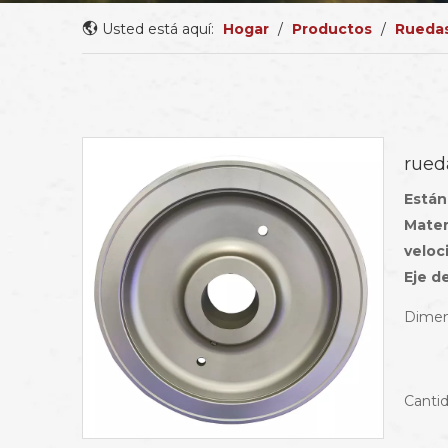
Usted está aquí:
Hogar
/
Productos
/
Ruedas
rued
Están
Mater
veloc
Eje d
Dimen
Cantid