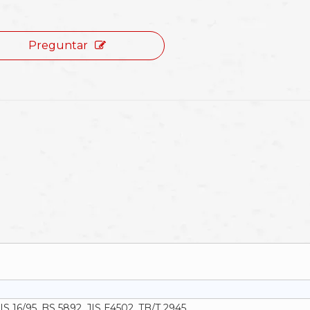
Preguntar
IS 16/95, BS 5892, JIS E4502, TB/T 2945