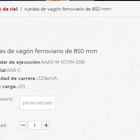
 de riel
/
ruedas de vagón ferroviario de 850 mm
as de vagón ferroviario de 850 mm
dar de ejecución
:AAAR M-107/M-208
ial
:AAR-C
idad de carrera
:≤120km/h
e carga
:≤21t
sions:
personalizado
ad: