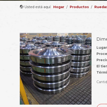
Usted está aquí:
Hogar
/
Productos
/
Ruedas
Dime
Lugar
Proce
Preci
El ti
Térmi
Cantid