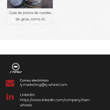
Guía de pesos de ruedas
de grúa: cómo el
material, el diseño y la
aplicación afectan el
peso | Proveedor de
componentes
ferroviarios industriales
Correo electrónico
tj-marketing@tj-wheel.com
LinkedIn
https://www.linkedin.com/company/train-
wheels