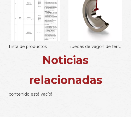
os
Ruedas de vagón de ferrocarril AAR-B de 1000 mm
Noticias
relacionadas
contenido está vacío!