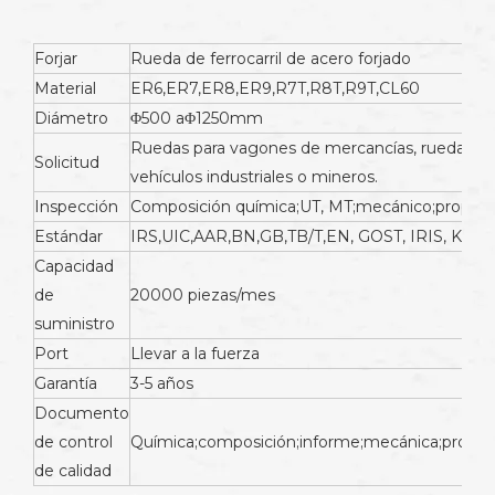
Forjar
Rueda de ferrocarril de acero forjado
Material
ER6,ER7,ER8,ER9,R7T,R8T,R9T,CL60
Diámetro
Φ500 aΦ1250mm
Ruedas para vagones de mercancías, ruedas pa
Solicitud
vehículos industriales o mineros.
Inspección
Composición química;UT, MT;mecánico;propieda
Estándar
IRS,UIC,AAR,BN,GB,TB/T,EN, GOST, IRIS, KSR, 
Capacidad
de
20000 piezas/mes
suministro
Port
Llevar a la fuerza
Garantía
3-5 años
Documento
de control
Química;composición;informe;mecánica;propieda
de calidad