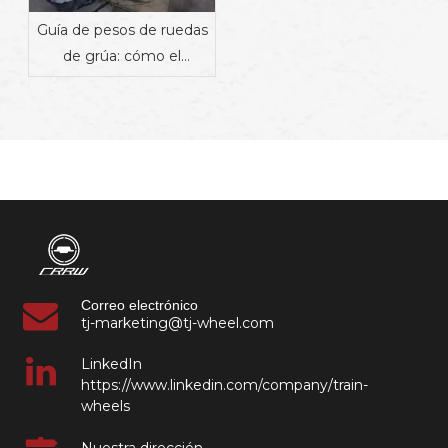
Guía de pesos de ruedas
de grúa: cómo el
material, el diseño y la
aplicación afectan el
peso | Proveedor de
componentes
ferroviarios industriales
Correo electrónico
tj-marketing@tj-wheel.com
LinkedIn
https://www.linkedin.com/company/train-
wheels
Nuestra dirección