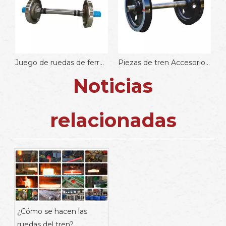
en China
Juego de ruedas de ferrocarril estándar AAR
Piezas de tren Accesorios Juego de ruedas estándar AAR
Noticias
relacionadas
¿Cómo se hacen las
ruedas del tren?