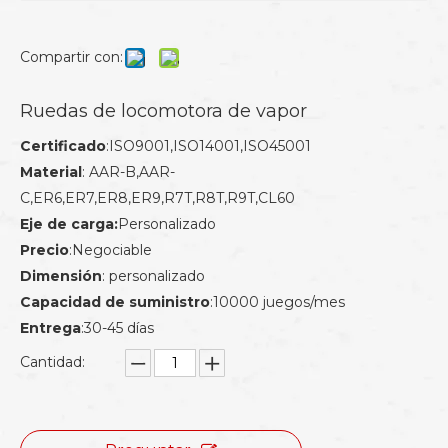
Compartir con:
Ruedas de locomotora de vapor
Certificado
:ISO9001,ISO14001,ISO45001
Material
: AAR-B,AAR-
C,ER6,ER7,ER8,ER9,R7T,R8T,R9T,CL60
Eje de carga:
Personalizado
Precio
:Negociable
Dimensión
: personalizado
Capacidad de suministro
:10000 juegos/mes
Entrega
:30-45 días
Cantidad: