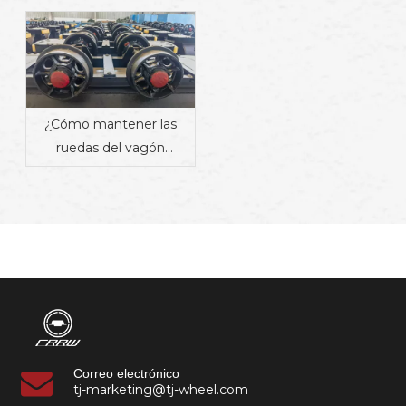
ferroviarios industriales
¿Cómo mantener las
ruedas del vagón
minero? Guía completa
de cronograma de
mantenimiento,
problemas comunes y
consejos de durabilidad
Correo electrónico
tj-marketing@tj-wheel.com