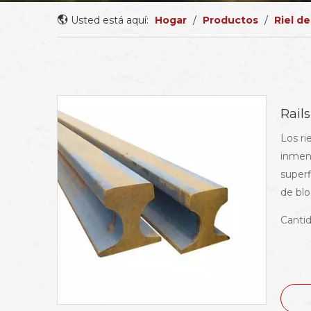
Usted está aquí:
Hogar
/
Productos
/
Riel d
Rails
Los ri
inmens
superf
de blo
Cantid