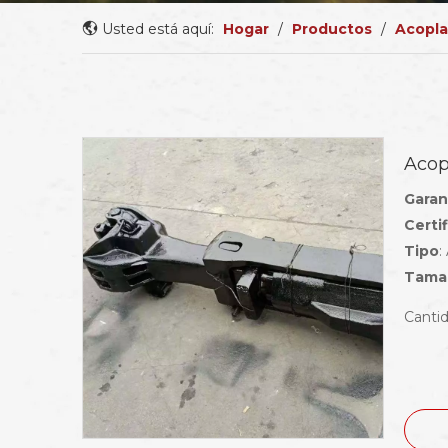
Usted está aquí:
Hogar
/
Productos
/
Acopla
Acop
Garan
Certi
Tipo
:
Tamañ
Cantid