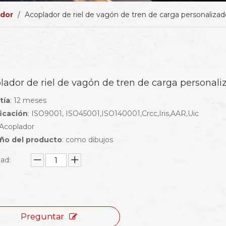
dor
/
Acoplador de riel de vagón de tren de carga personalizad
lador de riel de vagón de tren de carga personali
tía
: 12 meses
ficación
: ISO9001, ISO45001,ISO140001,Crcc,Iris,AAR,Uic
 Acoplador
o del producto
: como dibujos
ad:
Preguntar