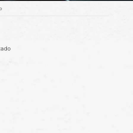
o
zado