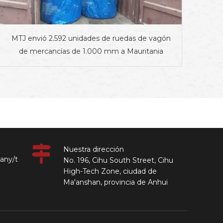
MTJ envió 2.592 unidades de ruedas de vagón
de mercancías de 1.000 mm a Mauritania
Nuestra dirección
any/t
No. 196, Cihu South Street, Cihu
High-Tech Zone, ciudad de
Ma'anshan, provincia de Anhui