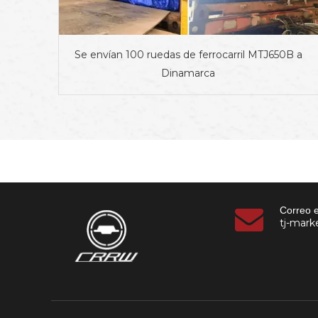
Se envían 100 ruedas de ferrocarril MTJ650B a
Dinamarca
Correo e
tj-mar