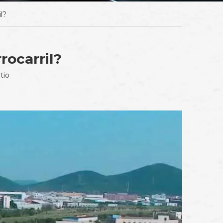
l?
rocarril?
itio