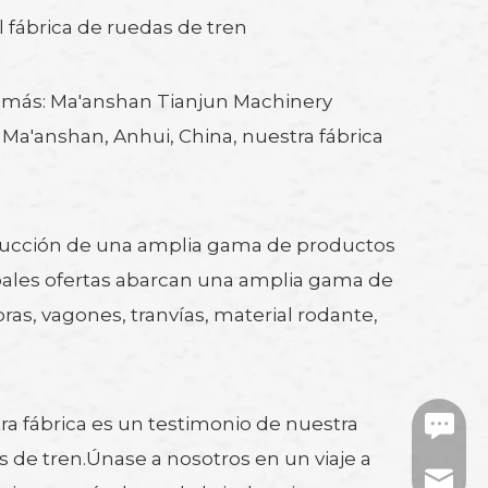
l fábrica de ruedas de tren
que más: Ma'anshan Tianjun Machinery
 Ma'anshan, Anhui, China, nuestra fábrica
roducción de una amplia gama de productos
ipales ofertas abarcan una amplia gama de
ras, vagones, tranvías, material rodante,
 fábrica es un testimonio de nuestra
https:/
as de tren.Únase a nosotros en un viaje a
tj-mark