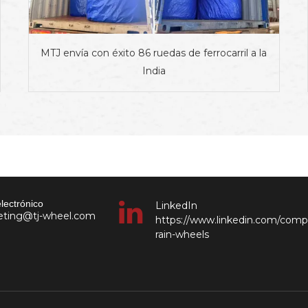
MTJ envía con éxito 86 ruedas de ferrocarril a la
India
lectrónico
LinkedIn
keting@tj-wheel.com
https://www.linkedin.com/comp
rain-wheels