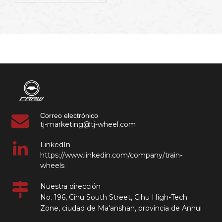
material, el diseño y la
aplicación afectan el
peso | Proveedor de
componentes
ferroviarios industriales
Correo electrónico
tj-marketing@tj-wheel.com
LinkedIn
https://www.linkedin.com/company/train-
wheels
Nuestra dirección
No. 196, Cihu South Street, Cihu High-Tech
Zone, ciudad de Ma'anshan, provincia de Anhui