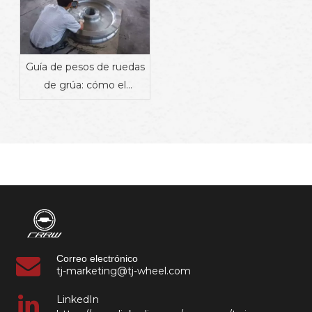
Guía de pesos de ruedas
de grúa: cómo el
material, el diseño y la
aplicación afectan el
peso | Proveedor de
componentes
ferroviarios industriales
Correo electrónico
tj-marketing@tj-wheel.com
LinkedIn